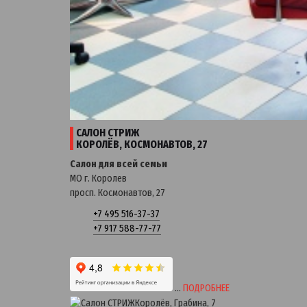
САЛОН СТРИЖ
КОРОЛЁВ, КОСМОНАВТОВ, 27
Салон для всей семьи
МО г. Королев
просп. Космонавтов, 27
+7 495 516-37-37
+7 917 588-77-77
…
ПОДРОБНЕЕ