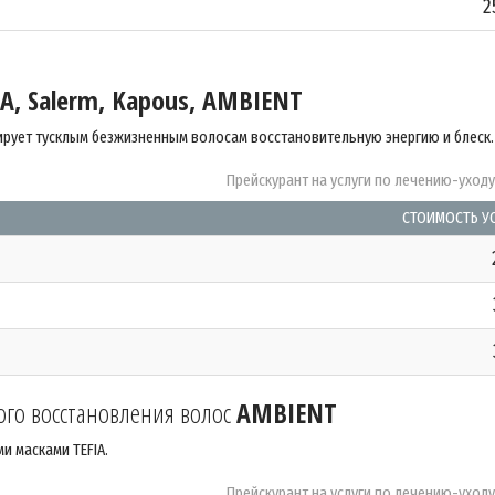
2
IA, Salerm, Kapous, AMBIENT
ирует тусклым безжизненным волосам восстановительную энергию и блеск.
Прейскурант на услуги по лечению-уход
СТОИМОСТЬ У
ого восстановления волос
AMBIENT
 масками TEFIA.
Прейскурант на услуги по лечению-уход