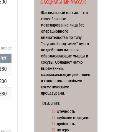
500
ФАСЦИАЛЬНЫЙ МАССАЖ
Фасциальный массаж - это
своеобразное
моделирование лица без
операционного
вмешательства по типу
"круговой подтяжки" путем
у волос
воздействия на ткани,
обволакивающие мышцы и
СЛУГ
сосуды. Обладает четко
280
выраженным
омолаживающим действием
300
и совместима с любыми
косметическими
380
процедурами.
Показания:
отечность
глубокие морщины
дряблость
потеря
у волос