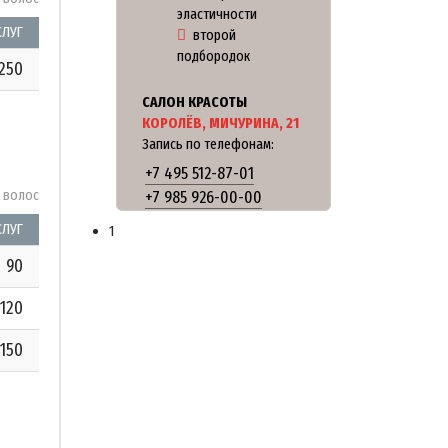
эластичности
СЛУГ
второй
подбородок
250
САЛОН КРАСОТЫ
КОРОЛЁВ, МИЧУРИНА, 21
Запись по телефонам:
+7 495 512-87-01
у волос
+7 985 926-00-00
СЛУГ
1
90
120
150