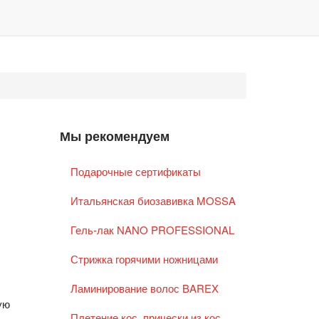
Мы рекомендуем
Подарочные сертификаты
Итальянская биозавивка MOSSA
Гель-лак NANO PROFESSIONAL
Стрижка горячими ножницами
Ламинирование волос BAREX
ую
Плетение кос, прически из кос