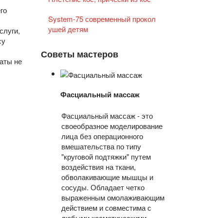
го
System-75 современный прокол
ушей детям
слуги,
су
Советы мастеров
аты не
Фасциальный массаж
Фасциальный массаж - это
своеобразное моделирование
лица без операционного
вмешательства по типу
"круговой подтяжки" путем
воздействия на ткани,
обволакивающие мышцы и
сосуды. Обладает четко
выраженным омолаживающим
действием и совместима с
любыми косметическими