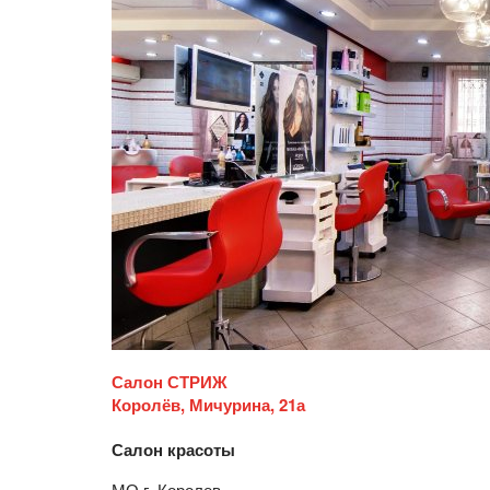
Салон СТРИЖ
Королёв, Мичурина, 21а
Салон красоты
МО г. Королев