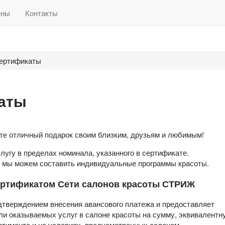
ены
Контакты
ертификаты
аты
тличный подарок своим близким, друзьям и любимым!
угу в пределах номинала, указанного в сертификате.
 мы можем составить индивидуальные программы красоты.
ертификатом Сети салонов красоты СТРИЖ
рждением внесения авансового платежа и предоставляет
ли оказываемых услуг в салоне красоты на сумму, эквивалентн
ртименте и на условиях, предусмотренных салоном.