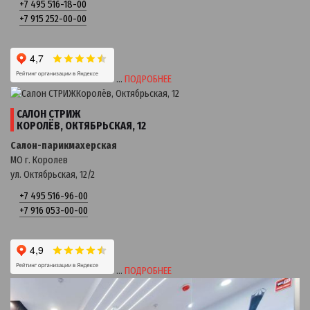
+7 495 516-18-00
+7 915 252-00-00
…
ПОДРОБНЕЕ
САЛОН СТРИЖ
КОРОЛЁВ, ОКТЯБРЬСКАЯ, 12
Салон-парикмахерская
МО г. Королев
ул. Октябрьская, 12/2
+7 495 516-96-00
+7 916 053-00-00
…
ПОДРОБНЕЕ