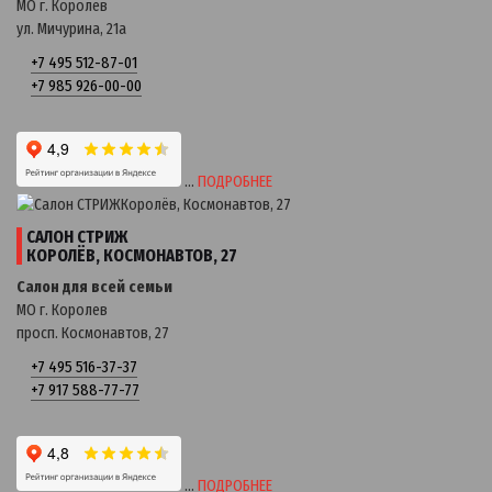
МО г. Королев
ул. Мичурина, 21a
+7 495 512-87-01
+7 985 926-00-00
…
ПОДРОБНЕЕ
САЛОН СТРИЖ
КОРОЛЁВ, КОСМОНАВТОВ, 27
Салон для всей семьи
МО г. Королев
просп. Космонавтов, 27
+7 495 516-37-37
+7 917 588-77-77
…
ПОДРОБНЕЕ