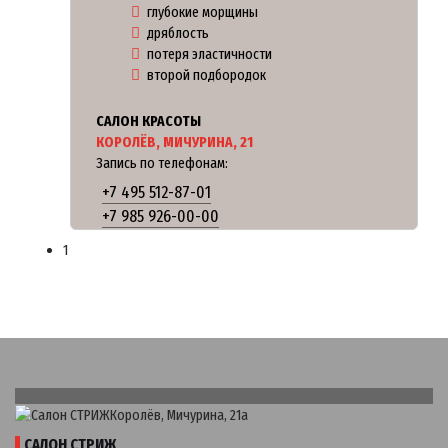
глубокие морщины
дряблость
потеря эластичности
второй подбородок
САЛОН КРАСОТЫ
КОРОЛЁВ, МИЧУРИНА, 21
Запись по телефонам:
+7 495 512-87-01
+7 985 926-00-00
1
САЛОН СТРИЖ