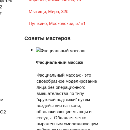
зуется
2
Мытищи, Мира, 32б
т
Пушкино, Московский, 57 к1
Советы мастеров
Фасциальный массаж
Фасциальный массаж - это
своеобразное моделирование
лица без операционного
вмешательства по типу
"круговой подтяжки" путем
им
воздействия на ткани,
обволакивающие мышцы и
CO2
сосуды. Обладает четко
выраженным омолаживающим
действием и совместима с