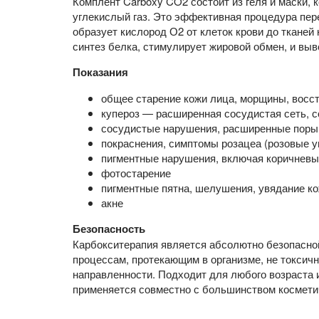
Комплент Carboxy CO2 состоит из геля и маски, к
углекислый газ. Это эффективная процедура пер
образует кислород О2 от клеток крови до тканей
синтез белка, стимулирует жировой обмен, и выв
Показания
общее старение кожи лица, морщины, восст
купероз — расширенная сосудистая сеть, 
сосудистые нарушения, расширенные поры
покраснения, симптомы розацеа (розовые у
пигментные нарушения, включая коричневые
фотостарение
пигментные пятна, шелушения, увядание к
акне
Безопасность
Карбокситерапия является абсолютно безопасной
процессам, протекающим в организме, не токсичн
направленности. Подходит для любого возраста 
применяется совместно с большинством космети