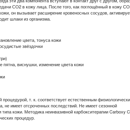
огда эти два компонента вступают в контакт друг с другом, обра
едачи СО2 в кожу лица. После того, как поглощённый в кожу СО
 кожи, он вызывает расширение кровеносных сосудов, активируе
одит шлаки из организма.
ановление цвета, тонуса кожи
сосудистые звёздочки
гри)
 пятна, виснушки, изменение цвета кожи
ожи
 процедурой, т. к. соответствует естественным физиологическ
а, не имеет отсроченных последствий. Не имеет сезонной
и типа кожи. Методика неинвазивной карбокситерапии Carboxy 
ческих процедур.