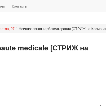
ены
Контакты
втов, 27
Неинвазивная карбокситерапия [СТРИЖ на Космонав
aute medicale [СТРИЖ на