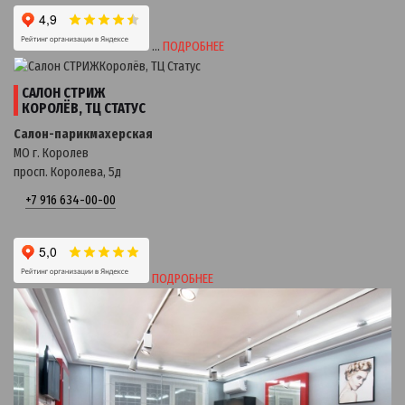
…
ПОДРОБНЕЕ
САЛОН СТРИЖ
КОРОЛЁВ, ТЦ СТАТУС
Салон-парикмахерская
МО г. Королев
просп. Королева, 5д
+7 916 634-00-00
ПОДРОБНЕЕ