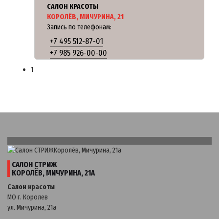
САЛОН КРАСОТЫ
КОРОЛЁВ, МИЧУРИНА, 21
Запись по телефонам:
+7 495 512-87-01
+7 985 926-00-00
1
САЛОН СТРИЖ
КОРОЛЁВ, МИЧУРИНА, 21А
Салон красоты
МО г. Королев
ул. Мичурина, 21a