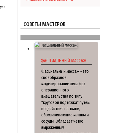
кую
СОВЕТЫ МАСТЕРОВ
ФАСЦИАЛЬНЫЙ МАССАЖ
Фасциальный массаж - это
своеобразное
моделирование лица без
операционного
вмешательства по типу
"круговой подтяжки" путем
воздействия на ткани,
обволакивающие мышцы и
сосуды. Обладает четко
выраженным