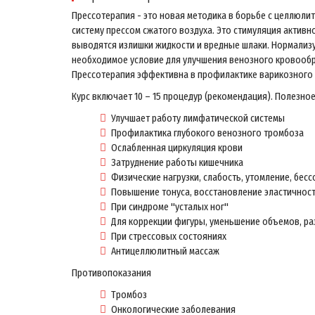
Прессотерапия - это новая методика в борьбе с целлюл
систему прессом сжатого воздуха. Это стимуляция актив
выводятся излишки жидкости и вредные шлаки. Нормализу
необходимое условие для улучшения венозного кровообр
Прессотерапия эффективна в профилактике варикозного 
Курс включает 10 – 15 процедур (рекомендация). Полезно
Улучшает работу лимфатической системы
Профилактика глубокого венозного тромбоза
Ослабленная циркуляция крови
Затруднение работы кишечника
Физические нагрузки, слабость, утомление, бес
Повышение тонуса, восстановление эластичност
При синдроме "усталых ног"
Для коррекции фигуры, уменьшение объемов, ра
При стрессовых состояниях
Антицеллюлитный массаж
Противопоказания
Тромбоз
Онкологические заболевания