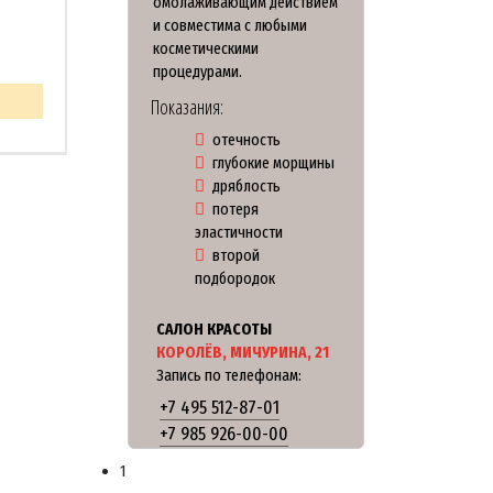
омолаживающим действием
и совместима с любыми
косметическими
процедурами.
Показания:
отечность
глубокие морщины
дряблость
потеря
эластичности
второй
подбородок
САЛОН КРАСОТЫ
КОРОЛЁВ, МИЧУРИНА, 21
Запись по телефонам:
+7 495 512-87-01
+7 985 926-00-00
1