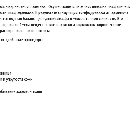
итом и варикозной болезнью. Осуществляется воздействием на лимфатичес
ности лимфодренажа. В результате стимуляции лимфодренажа из организма
ется водный баланс, циркуляция лимфы и межклеточной жидкости. Это
ащения и обмена веществ в клетках кожи и подкожном жировом слое.
расширения вен и целлюлита.
е воздействие процедуры:
сонница
и и упругости кожи
збивание жировой ткани