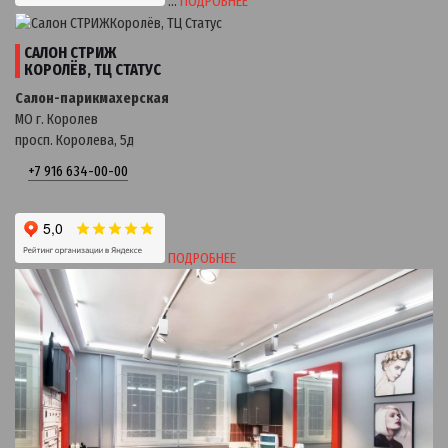
…
ПОДРОБНЕЕ
САЛОН СТРИЖ
КОРОЛЁВ, ТЦ СТАТУС
Салон-парикмахерская
МО г. Королев
просп. Королева, 5д
+7 916 634-00-00
ПОДРОБНЕЕ