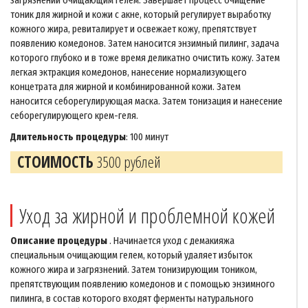
загрязнений очищающим гелем. Завершает процесс очищение
тоник для жирной и кожи с акне, который регулирует выработку
кожного жира, ревиталирует и освежает кожу, препятствует
появлению комедонов. Затем наносится энзимный пилинг, задача
которого глубоко и в тоже время деликатно очистить кожу. Затем
легкая эктракция комедонов, нанесение нормализующего
концетрата для жирной и комбинированной кожи. Затем
наносится себорегулирующая маска. Затем тонизация и нанесение
себорегулирующего крем-геля.
Длительность процедуры
: 100 минут
СТОИМОСТЬ
3500 рублей
Уход за жирной и проблемной кожей
Описание процедуры
. Начинается уход с демакияжа
специальным очищающим гелем, который удаляет избыток
кожного жира и загрязнений. Затем тонизирующим тоником,
препятствующим появлению комедонов и с помощью энзимного
пилинга, в состав которого входят ферменты натурального