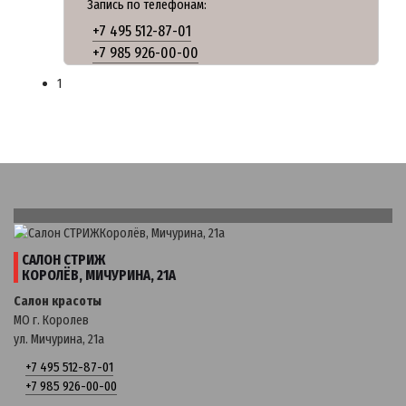
Запись по телефонам:
+7 495 512-87-01
+7 985 926-00-00
1
САЛОН СТРИЖ
КОРОЛЁВ, МИЧУРИНА, 21А
Салон красоты
МО г. Королев
ул. Мичурина, 21a
+7 495 512-87-01
+7 985 926-00-00