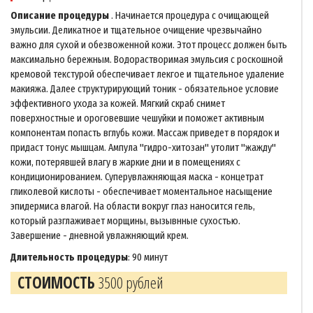
Описание процедуры
. Начинается процедура с очищающей
эмульсии. Деликатное и тщательное очищение чрезвычайно
важно для сухой и обезвоженной кожи. Этот процесс должен быть
максимально бережным. Водорастворимая эмульсия с роскошной
кремовой текстурой обеспечивает лекгое и тщательное удаление
макияжа. Далее структурирующий тоник - обязательное условие
эффективного ухода за кожей. Мягкий скраб снимет
поверхностные и ороговевшие чешуйки и поможет активным
компонентам попасть вглубь кожи. Массаж приведет в порядок и
придаст тонус мышцам. Ампула "гидро-хитозан" утолит "жажду"
кожи, потерявшей влагу в жаркие дни и в помещениях с
кондиционированием. Суперувлажняющая маска - концетрат
гликолевой кислоты - обеспечивает моментальное насыщение
эпидермиса влагой. На области вокруг глаз наносится гель,
который разглаживает морщины, вызывнные сухостью.
Завершение - дневной увлажняющий крем.
Длительность процедуры
: 90 минут
СТОИМОСТЬ
3500 рублей