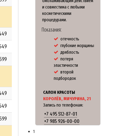
омолаживающим действием
и совместима с любыми
косметическими
процедурами.
Показания:
449
отечность
глубокие морщины
549
дряблость
599
потеря
эластичности
второй
подбородок
САЛОН КРАСОТЫ
449
КОРОЛЁВ, МИЧУРИНА, 21
Запись по телефонам:
549
+7 495 512-87-01
599
+7 985 926-00-00
1