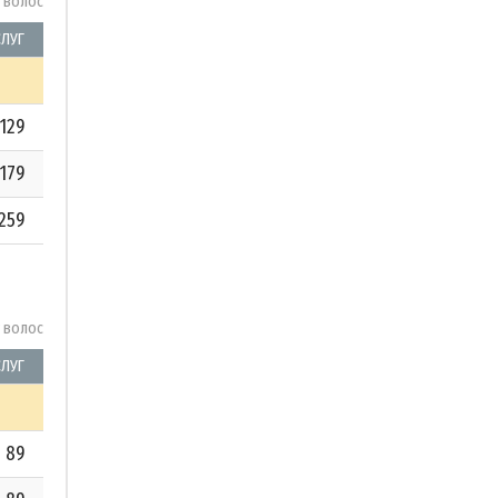
у волос
СЛУГ
129
179
259
у волос
СЛУГ
89