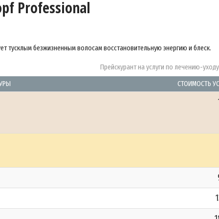
pf Professional
ует тусклым безжизненным волосам восстановительную энергию и блеск.
Прейскурант на услуги по лечению-уход
УРЫ
СТОИМОСТЬ У
1