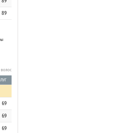
89
89
ры
у волос
СЛУГ
69
69
69