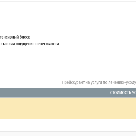
нтенсивный блеск
, оставляя ощущение невесомости
Прейскурант на услуги по лечению-уход
СТОИМОСТЬ У