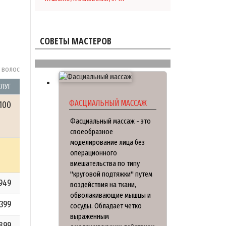
СОВЕТЫ МАСТЕРОВ
у волос
СЛУГ
ФАСЦИАЛЬНЫЙ МАССАЖ
100
Фасциальный массаж - это
своеобразное
моделирование лица без
операционного
вмешательства по типу
"круговой подтяжки" путем
949
воздействия на ткани,
обволакивающие мышцы и
1399
сосуды. Обладает четко
выраженным
899