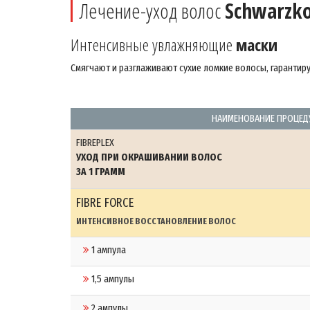
Лечение-уход волос
Schwarzko
Интенсивные увлажняющие
маски
Смягчают и разглаживают сухие ломкие волосы, гарантир
НАИМЕНОВАНИЕ ПРОЦЕД
FIBREPLEX
УХОД ПРИ ОКРАШИВАНИИ ВОЛОС
ЗА 1 ГРАММ
FIBRE FORCE
ИНТЕНСИВНОЕ ВОССТАНОВЛЕНИЕ ВОЛОС
1 ампула
1,5 ампулы
2 ампулы