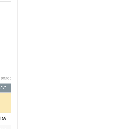
у волос
СЛУГ
149