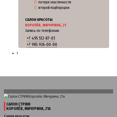
потеря эластичности
второй подбородок
САЛОН КРАСОТЫ
КОРОЛЁВ, МИЧУРИНА, 21
Запись по телефонам:
+7 495 512-87-01
+7 985 926-00-00
1
САЛОН СТРИЖ
КОРОЛЁВ, МИЧУРИНА, 21А
Салон красоты