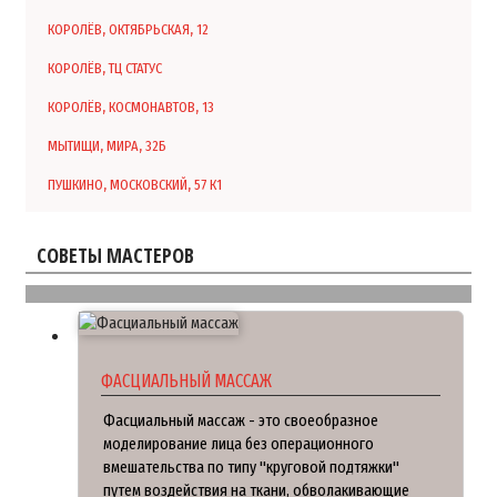
КОРОЛЁВ, ОКТЯБРЬСКАЯ, 12
КОРОЛЁВ, ТЦ СТАТУС
КОРОЛЁВ, КОСМОНАВТОВ, 13
МЫТИЩИ, МИРА, 32Б
ПУШКИНО, МОСКОВСКИЙ, 57 К1
СОВЕТЫ МАСТЕРОВ
ФАСЦИАЛЬНЫЙ МАССАЖ
Фасциальный массаж - это своеобразное
моделирование лица без операционного
вмешательства по типу "круговой подтяжки"
путем воздействия на ткани, обволакивающие