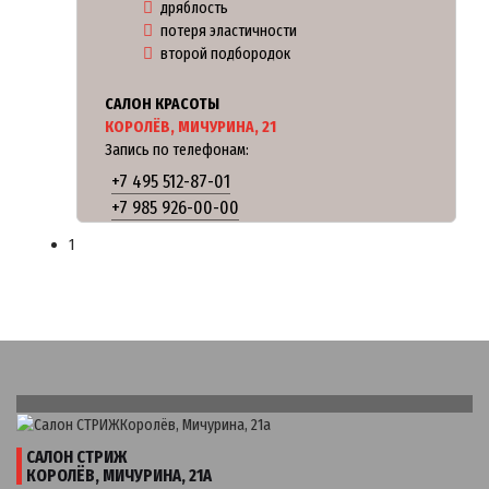
дряблость
потеря эластичности
второй подбородок
САЛОН КРАСОТЫ
КОРОЛЁВ, МИЧУРИНА, 21
Запись по телефонам:
+7 495 512-87-01
+7 985 926-00-00
1
САЛОН СТРИЖ
КОРОЛЁВ, МИЧУРИНА, 21А